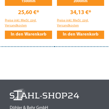
1500mm
2000mm
25,60 €*
34,13 €*
Preise inkl. MwSt. zzgl.
Preise inkl. MwSt. zzgl.
Versandkosten
Versandkosten
In den Warenkorb
In den Warenkorb
Döhler & Behr GmbH