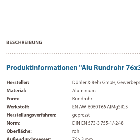
BESCHREIBUNG
Produktinformationen "Alu Rundrohr 7
Hersteller:
Döhler & Behr GmbH, Gewerbepark
Material:
Aluminium
Form:
Rundrohr
Werkstoff:
EN AW-6060 T66 AlMgSi0,5
Herstellungsverfahren:
gepresst
Norm:
DIN EN 573-3 755-1/-2/-8
Oberfläche:
roh
Außendurchmesser:
76 x 3 mm