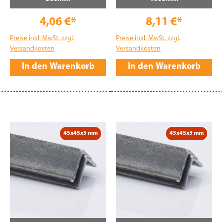
4,06 €*
8,11 €*
Preise inkl. MwSt. zzgl.
Preise inkl. MwSt. zzgl.
Versandkosten
Versandkosten
In den Warenkorb
In den Warenkorb
45x45x5 mm
45x45x5 mm