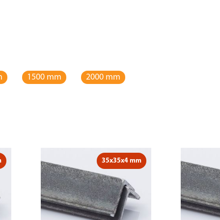
m
1500 mm
2000 mm
m
35x35x4 mm