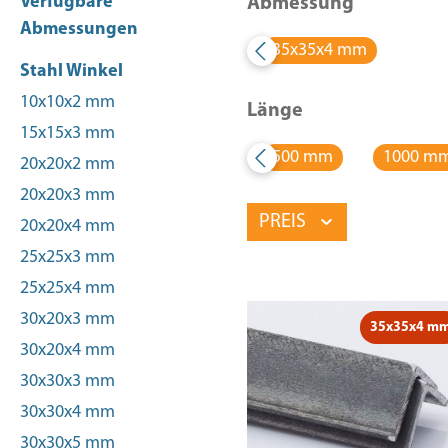
Verfügbare
Abmessung
Abmessungen
35x35x4 mm
Stahl Winkel
10x10x2 mm
Länge
15x15x3 mm
500 mm
1000 m
20x20x2 mm
20x20x3 mm
PREIS
20x20x4 mm
25x25x3 mm
25x25x4 mm
30x20x3 mm
35x35x4 m
30x20x4 mm
30x30x3 mm
30x30x4 mm
30x30x5 mm