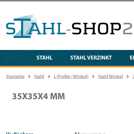
m Hauptinhalt springen
Zur Suche springen
Zur Hauptnavigation springen
STAHL
STAHL VERZINKT
E
Startseite
Stahl
L-Profile (Winkel)
Stahl Winkel
35X35X4 MM