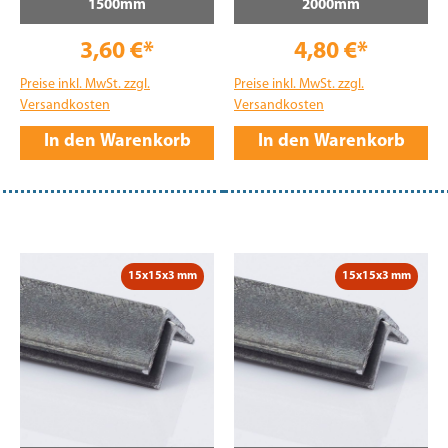
1500mm
2000mm
3,60 €*
4,80 €*
Preise inkl. MwSt. zzgl.
Preise inkl. MwSt. zzgl.
Versandkosten
Versandkosten
In den Warenkorb
In den Warenkorb
15x15x3 mm
15x15x3 mm