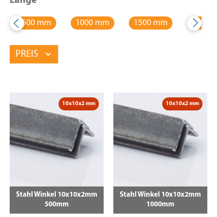
Länge
500 mm
1000 mm
1500 mm
2000 
PREIS
10x10x2 mm
10x10x2 mm
Stahl Winkel 10x10x2mm
Stahl Winkel 10x10x2mm
500mm
1000mm