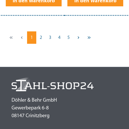
In den Warenkorb
In den Warenkorb
Seite
Seite
Seite
Seite
Seite
1
2
3
4
5
Döhler & Behr GmbH
Gewerbepark 6-8
08147 Crinitzberg