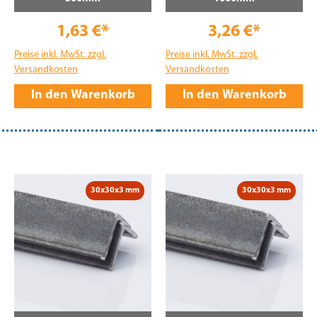
1,63 €*
3,26 €*
Preise inkl. MwSt. zzgl.
Preise inkl. MwSt. zzgl.
Versandkosten
Versandkosten
In den Warenkorb
In den Warenkorb
30x30x3 mm
30x30x3 mm