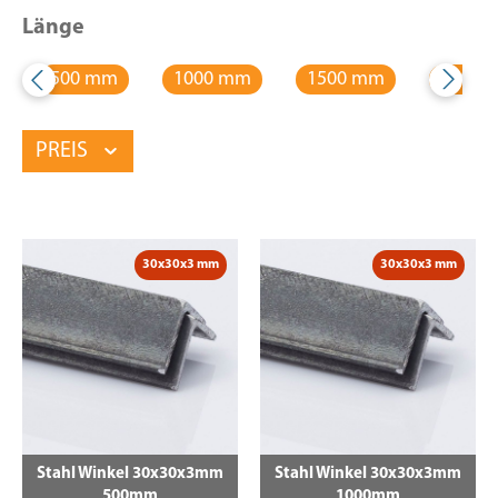
Länge
500 mm
1000 mm
1500 mm
2000 
PREIS
30x30x3 mm
30x30x3 mm
Stahl Winkel 30x30x3mm
Stahl Winkel 30x30x3mm
500mm
1000mm