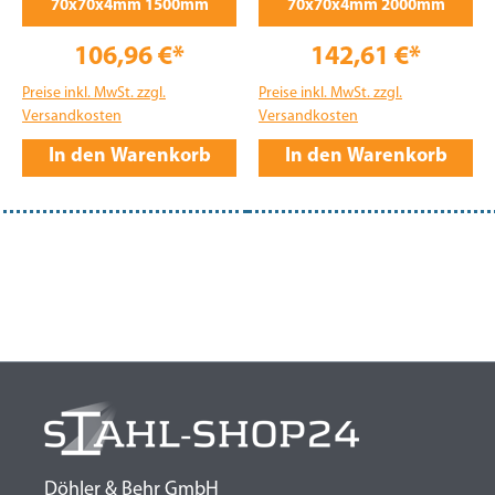
70x70x4mm 1500mm
70x70x4mm 2000mm
106,96 €*
142,61 €*
Preise inkl. MwSt. zzgl.
Preise inkl. MwSt. zzgl.
Versandkosten
Versandkosten
In den Warenkorb
In den Warenkorb
Döhler & Behr GmbH