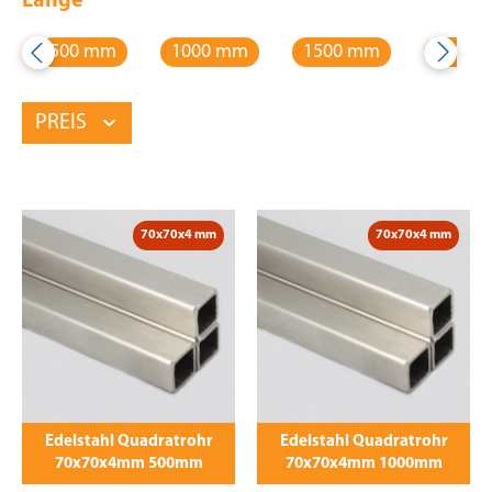
Länge
500 mm
1000 mm
1500 mm
2000 
PREIS
70x70x4 mm
70x70x4 mm
Edelstahl Quadratrohr
Edelstahl Quadratrohr
70x70x4mm 500mm
70x70x4mm 1000mm