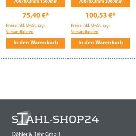
70X70X3mm 1500mm
70X70X3mm 2000mm
75,40 €*
100,53 €*
Preise inkl. MwSt. zzgl.
Preise inkl. MwSt. zzgl.
Versandkosten
Versandkosten
In den Warenkorb
In den Warenkorb
Döhler & Behr GmbH