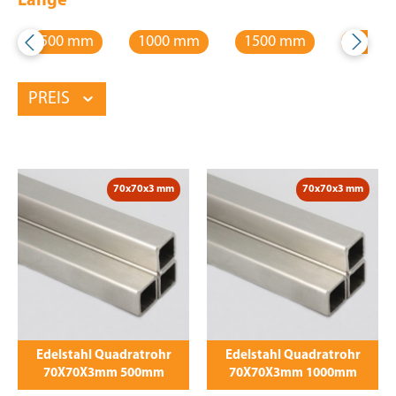
Länge
500 mm
1000 mm
1500 mm
2000 
PREIS
70x70x3 mm
70x70x3 mm
Edelstahl Quadratrohr
Edelstahl Quadratrohr
70X70X3mm 500mm
70X70X3mm 1000mm