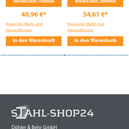
40x40x3mm 1500mm
40x40x3mm 2000mm
40,96 €*
54,61 €*
Preise inkl. MwSt. zzgl.
Preise inkl. MwSt. zzgl.
Versandkosten
Versandkosten
In den Warenkorb
In den Warenkorb
Döhler & Behr GmbH