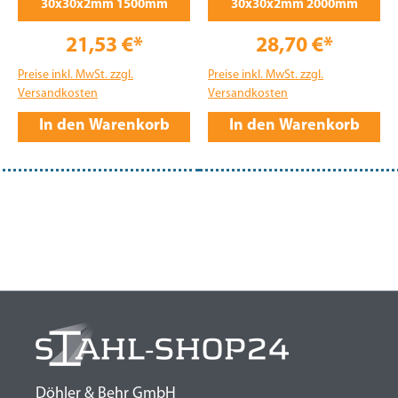
30x30x2mm 1500mm
30x30x2mm 2000mm
21,53 €*
28,70 €*
Preise inkl. MwSt. zzgl.
Preise inkl. MwSt. zzgl.
Versandkosten
Versandkosten
In den Warenkorb
In den Warenkorb
Döhler & Behr GmbH