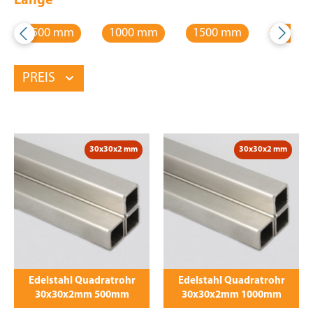
Länge
500 mm
1000 mm
1500 mm
2000 
PREIS
30x30x2 mm
30x30x2 mm
Edelstahl Quadratrohr
Edelstahl Quadratrohr
30x30x2mm 500mm
30x30x2mm 1000mm