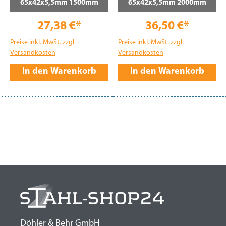
65x42x5,5mm 1500mm
65x42x5,5mm 2000mm
27,38 €*
36,50 €*
Preise inkl. MwSt. zzgl.
Preise inkl. MwSt. zzgl.
Versandkosten
Versandkosten
In den Warenkorb
In den Warenkorb
Döhler & Behr GmbH