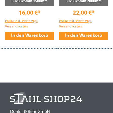
30x33x5mm 1500mm
30x33x5mm 2000mm
16,00 €*
22,00 €*
Preise inkl. MwSt. zzgl.
Preise inkl. MwSt. zzgl.
Versandkosten
Versandkosten
In den Warenkorb
In den Warenkorb
Döhler & Behr GmbH