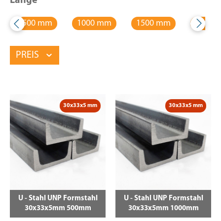
Länge
500 mm
1000 mm
1500 mm
2000 
PREIS
30x33x5 mm
30x33x5 mm
U - Stahl UNP Formstahl
U - Stahl UNP Formstahl
30x33x5mm 500mm
30x33x5mm 1000mm