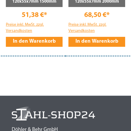
120x55x7mm 1500mm
120x55x7mm 2000mm
51,38 €*
68,50 €*
Preise inkl. MwSt. zzgl.
Preise inkl. MwSt. zzgl.
Versandkosten
Versandkosten
In den Warenkorb
In den Warenkorb
Döhler & Behr GmbH