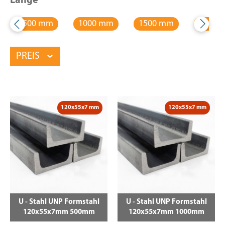
Länge
500 mm
1000 mm
1500 mm
2000 
PREIS
120x55x7 mm
120x55x7 mm
U - Stahl UNP Formstahl
U - Stahl UNP Formstahl
120x55x7mm 500mm
120x55x7mm 1000mm