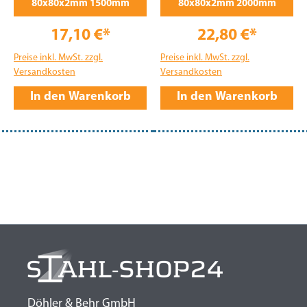
80x80x2mm 1500mm
80x80x2mm 2000mm
17,10 €*
22,80 €*
Preise inkl. MwSt. zzgl.
Preise inkl. MwSt. zzgl.
Versandkosten
Versandkosten
In den Warenkorb
In den Warenkorb
Döhler & Behr GmbH