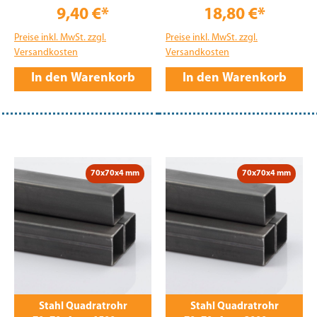
9,40 €*
18,80 €*
Preise inkl. MwSt. zzgl.
Preise inkl. MwSt. zzgl.
Versandkosten
Versandkosten
In den Warenkorb
In den Warenkorb
70x70x4 mm
70x70x4 mm
Stahl Quadratrohr
Stahl Quadratrohr