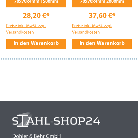
70x70x4mm 1500mm
70x70x4mm 2000mm
28,20 €*
37,60 €*
Preise inkl. MwSt. zzgl.
Preise inkl. MwSt. zzgl.
Versandkosten
Versandkosten
In den Warenkorb
In den Warenkorb
Döhler & Behr GmbH