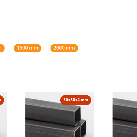
m
1500 mm
2000 mm
m
30x30x4 mm