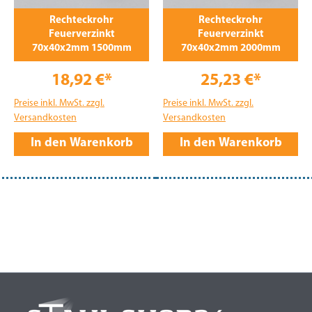
Rechteckrohr
Rechteckrohr
Feuerverzinkt
Feuerverzinkt
70x40x2mm 1500mm
70x40x2mm 2000mm
18,92 €*
25,23 €*
Preise inkl. MwSt. zzgl.
Preise inkl. MwSt. zzgl.
Versandkosten
Versandkosten
In den Warenkorb
In den Warenkorb