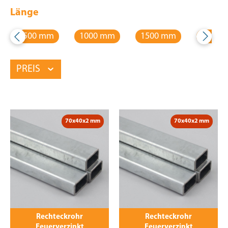
Länge
500 mm
1000 mm
1500 mm
2000 
PREIS
70x40x2 mm
70x40x2 mm
Rechteckrohr
Rechteckrohr
Feuerverzinkt
Feuerverzinkt