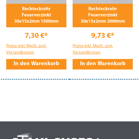
Rechteckrohr
Rechteckrohr
Feuerverzinkt
Feuerverzinkt
30x15x2mm 1500mm
30x15x2mm 2000mm
7,30 €*
9,73 €*
Preise inkl. MwSt. zzgl.
Preise inkl. MwSt. zzgl.
Versandkosten
Versandkosten
In den Warenkorb
In den Warenkorb