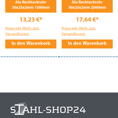
Alu Rechteckrohr
Alu Rechteckrohr
50x25x2mm 1500mm
50x25x2mm 2000mm
13,23 €*
17,64 €*
Preise inkl. MwSt. zzgl.
Preise inkl. MwSt. zzgl.
Versandkosten
Versandkosten
In den Warenkorb
In den Warenkorb