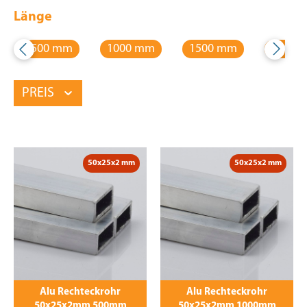
Länge
500 mm
1000 mm
1500 mm
2000 
PREIS
50x25x2 mm
50x25x2 mm
Alu Rechteckrohr
Alu Rechteckrohr
50x25x2mm 500mm
50x25x2mm 1000mm