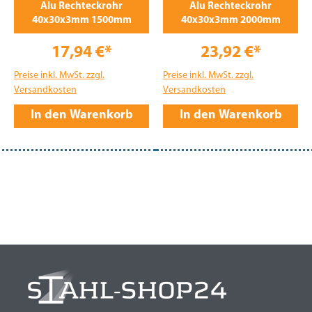
Alu Rechteckrohr
Alu Rechteckrohr
40x30x3mm 1500mm
40x30x3mm 2000mm
17,94 €*
23,92 €*
Preise inkl. MwSt. zzgl.
Preise inkl. MwSt. zzgl.
Versandkosten
Versandkosten
In den Warenkorb
In den Warenkorb