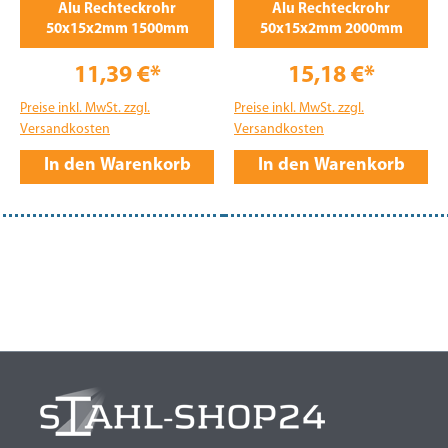
Alu Rechteckrohr
Alu Rechteckrohr
50x15x2mm 1500mm
50x15x2mm 2000mm
11,39 €*
15,18 €*
Preise inkl. MwSt. zzgl.
Preise inkl. MwSt. zzgl.
Versandkosten
Versandkosten
In den Warenkorb
In den Warenkorb