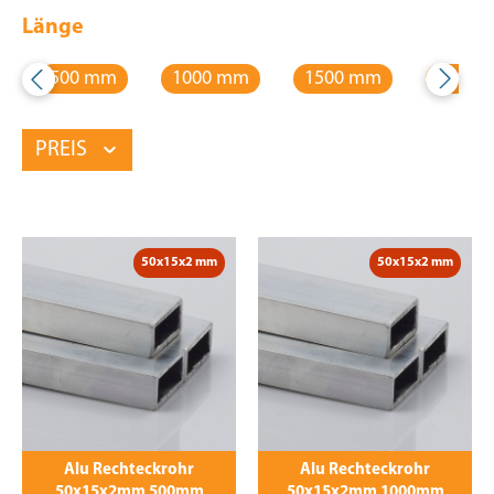
Länge
500 mm
1000 mm
1500 mm
2000 
PREIS
50x15x2 mm
50x15x2 mm
Alu Rechteckrohr
Alu Rechteckrohr
50x15x2mm 500mm
50x15x2mm 1000mm