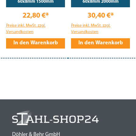
60x8mm 1500mm
60x8mm 2000mm
22,80 €*
30,40 €*
Preise inkl. MwSt. zzgl.
Preise inkl. MwSt. zzgl.
Versandkosten
Versandkosten
In den Warenkorb
In den Warenkorb
Döhler & Behr GmbH