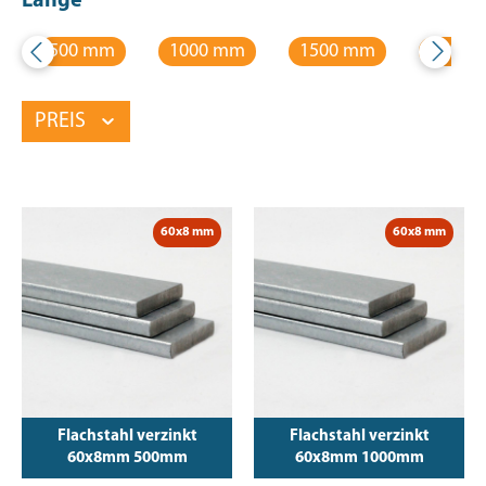
Länge
500 mm
1000 mm
1500 mm
2000 
PREIS
60x8 mm
60x8 mm
Flachstahl verzinkt
Flachstahl verzinkt
60x8mm 500mm
60x8mm 1000mm