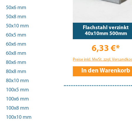
50x6 mm
50x8 mm
50x10 mm
Flachstahl verzinkt
40x10mm 500mm
60x5 mm
60x6 mm
6,33 €*
60x8 mm
Preise inkl. MwSt. zzgl. Versandko
80x6 mm
In den Warenkorb
80x8 mm
80x10 mm
100x5 mm
100x6 mm
100x8 mm
100x10 mm