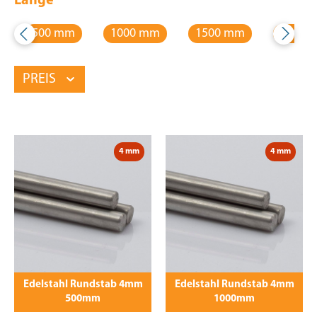
Länge
500 mm
1000 mm
1500 mm
2000 
PREIS
4 mm
4 mm
Edelstahl Rundstab 4mm
Edelstahl Rundstab 4mm
500mm
1000mm