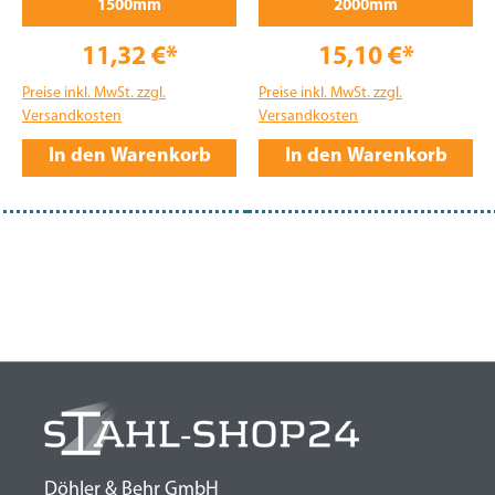
1500mm
2000mm
11,32 €*
15,10 €*
Preise inkl. MwSt. zzgl.
Preise inkl. MwSt. zzgl.
Versandkosten
Versandkosten
In den Warenkorb
In den Warenkorb
Döhler & Behr GmbH