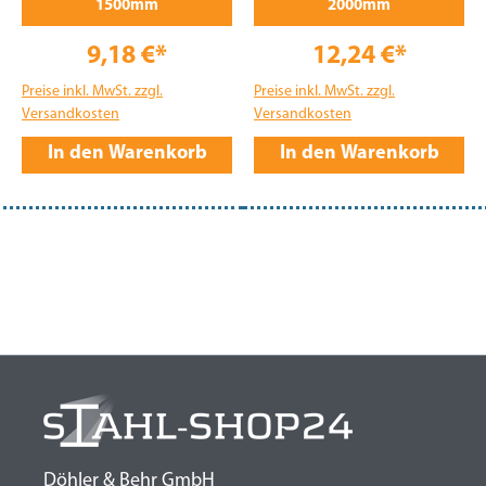
1500mm
2000mm
9,18 €*
12,24 €*
Preise inkl. MwSt. zzgl.
Preise inkl. MwSt. zzgl.
Versandkosten
Versandkosten
In den Warenkorb
In den Warenkorb
Döhler & Behr GmbH