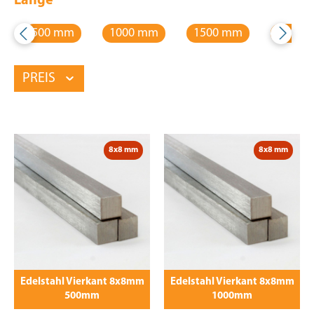
Länge
500 mm
1000 mm
1500 mm
2000 
PREIS
8x8 mm
8x8 mm
Edelstahl Vierkant 8x8mm
Edelstahl Vierkant 8x8mm
500mm
1000mm