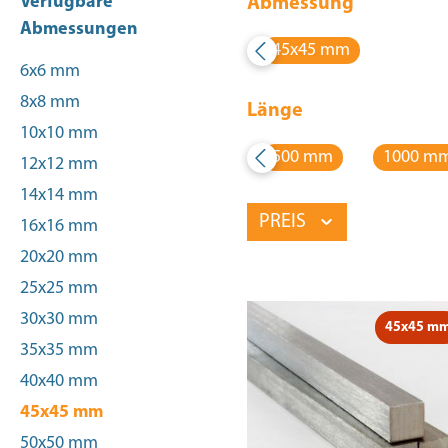
Verfügbare
Abmessung
Abmessungen
45x45 mm
6x6 mm
8x8 mm
Länge
10x10 mm
500 mm
1000 m
12x12 mm
14x14 mm
PREIS
16x16 mm
20x20 mm
25x25 mm
30x30 mm
45x45 m
35x35 mm
40x40 mm
45x45 mm
50x50 mm