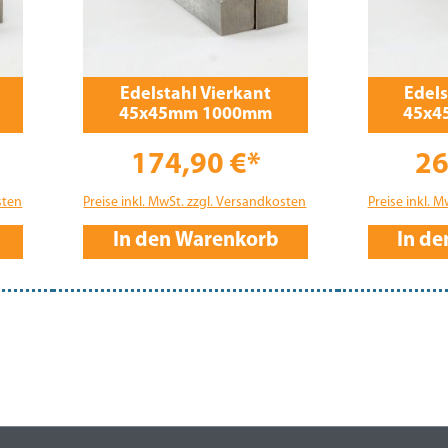
Edelstahl Vierkant
Edels
45x45mm 1000mm
45x4
174,90 €*
26
sten
Preise inkl. MwSt. zzgl. Versandkosten
Preise inkl. 
In den Warenkorb
In d