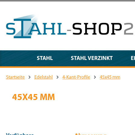
m Hauptinhalt springen
Zur Suche springen
Zur Hauptnavigation springen
STAHL
STAHL VERZINKT
E
Startseite
Edelstahl
4-Kant-Profile
45x45 mm
45X45 MM