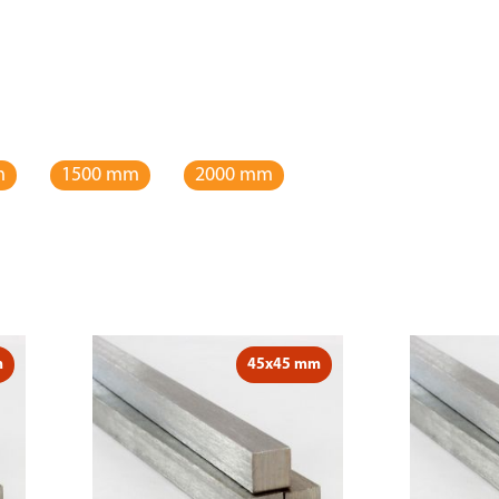
m
1500 mm
2000 mm
m
45x45 mm