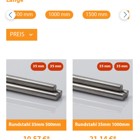
Länge
500 mm
1000 mm
1500 mm
2000 
PREIS
35 mm
35 mm
35 mm
35 mm
Rundstahl 35mm 500mm
Rundstahl 35mm 1000mm