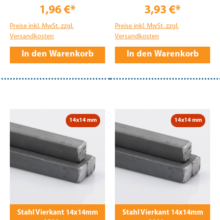
1,96 €*
3,93 €*
Preise inkl. MwSt. zzgl.
Preise inkl. MwSt. zzgl.
Versandkosten
Versandkosten
In den Warenkorb
In den Warenkorb
14x14 mm
14x14 mm
Stahl Vierkant 14x14mm
Stahl Vierkant 14x14mm