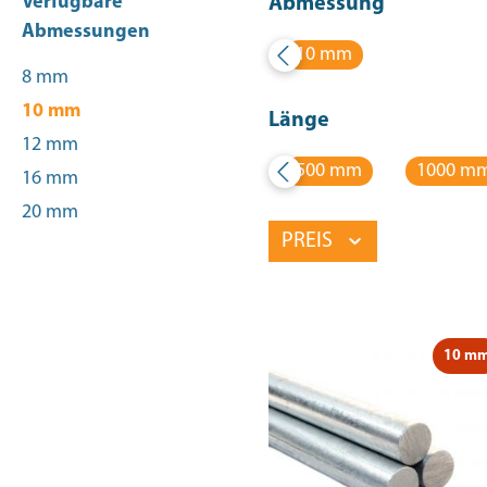
Verfügbare
Abmessung
Abmessungen
10 mm
8 mm
10 mm
Länge
12 mm
500 mm
1000 m
16 mm
20 mm
PREIS
10 m