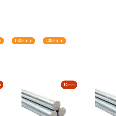
m
1500 mm
2000 mm
m
10 mm