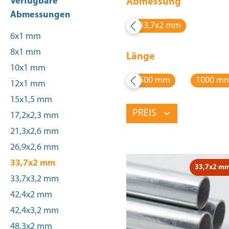
Verfügbare
Abmessung
Abmessungen
33,7x2 mm
6x1 mm
8x1 mm
Länge
10x1 mm
500 mm
1000 m
12x1 mm
15x1,5 mm
PREIS
17,2x2,3 mm
21,3x2,6 mm
26,9x2,6 mm
33,7x2 mm
33,7x2 m
33,7x3,2 mm
42,4x2 mm
42,4x3,2 mm
48,3x2 mm