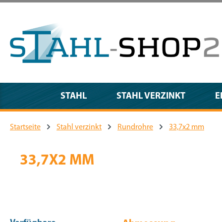
m Hauptinhalt springen
Zur Suche springen
Zur Hauptnavigation springen
STAHL
STAHL VERZINKT
E
Startseite
Stahl verzinkt
Rundrohre
33,7x2 mm
33,7X2 MM