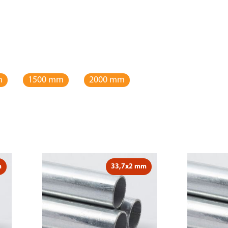
m
1500 mm
2000 mm
m
33,7x2 mm