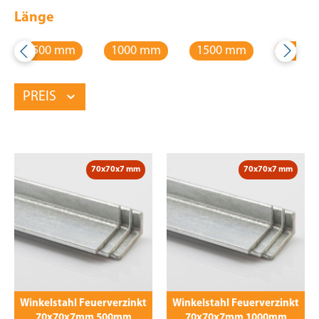
Länge
500 mm
1000 mm
1500 mm
2000 
PREIS
70x70x7 mm
70x70x7 mm
Winkelstahl Feuerverzinkt
Winkelstahl Feuerverzinkt
70x70x7mm 500mm
70x70x7mm 1000mm