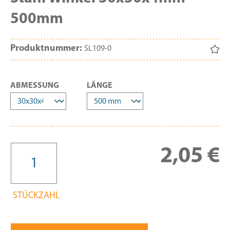
500mm
Produktnummer:
SL109-0
AUSWÄHLEN
AUSWÄHLEN
ABMESSUNG
LÄNGE
Re
2,05 €
STÜCKZAHL