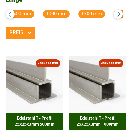
Länge
500 mm
1000 mm
1500 mm
2000 
PREIS
25x25x3 mm
25x25x3 mm
Edelstahl T - Profil
Edelstahl T - Profil
25x25x3mm 500mm
25x25x3mm 1000mm