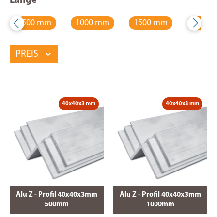
Länge
500 mm
1000 mm
1500 mm
2000 
PREIS
40x40x3 mm
40x40x3 mm
Alu Z - Profil 40x40x3mm
Alu Z - Profil 40x40x3mm
500mm
1000mm