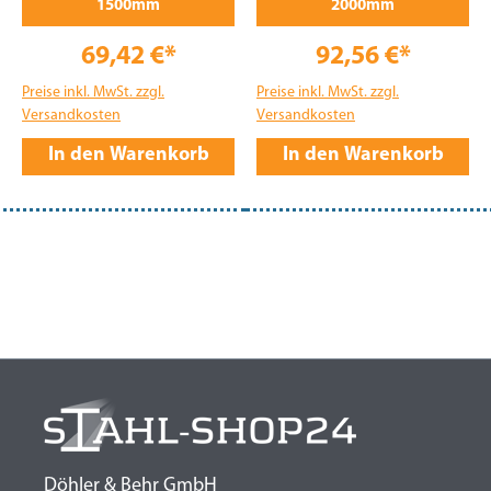
1500mm
2000mm
69,42 €*
92,56 €*
Preise inkl. MwSt. zzgl.
Preise inkl. MwSt. zzgl.
Versandkosten
Versandkosten
In den Warenkorb
In den Warenkorb
Döhler & Behr GmbH