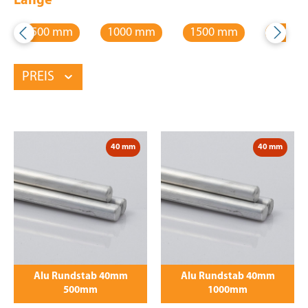
Länge
500 mm
1000 mm
1500 mm
2000 
PREIS
40 mm
40 mm
Alu Rundstab 40mm
Alu Rundstab 40mm
500mm
1000mm