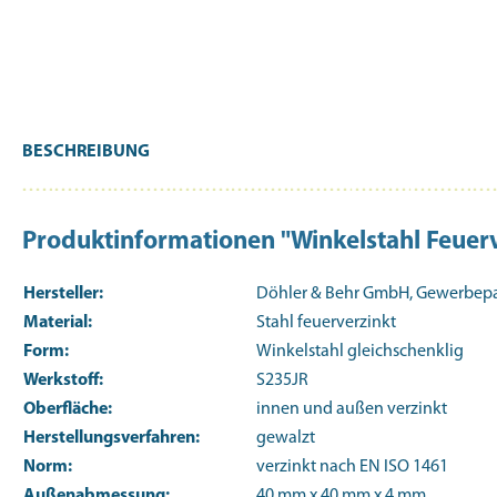
BESCHREIBUNG
Produktinformationen "Winkelstahl Feu
Hersteller:
Döhler & Behr GmbH, Gewerbepark
Material:
Stahl feuerverzinkt
Form:
Winkelstahl gleichschenklig
Werkstoff:
S235JR
Oberfläche:
innen und außen verzinkt
Herstellungsverfahren:
gewalzt
Norm:
verzinkt nach EN ISO 1461
Außenabmessung:
40 mm x 40 mm x 4 mm