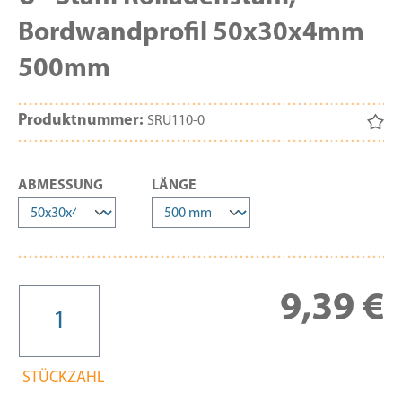
Bordwandprofil 50x30x4mm
500mm
Produktnummer:
SRU110-0
AUSWÄHLEN
AUSWÄHLEN
ABMESSUNG
LÄNGE
Re
9,39 €
STÜCKZAHL