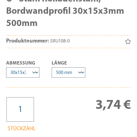
Bordwandprofil 30x15x3mm
500mm
Produktnummer:
SRU108-0
AUSWÄHLEN
AUSWÄHLEN
ABMESSUNG
LÄNGE
Re
3,74 €
STÜCKZAHL