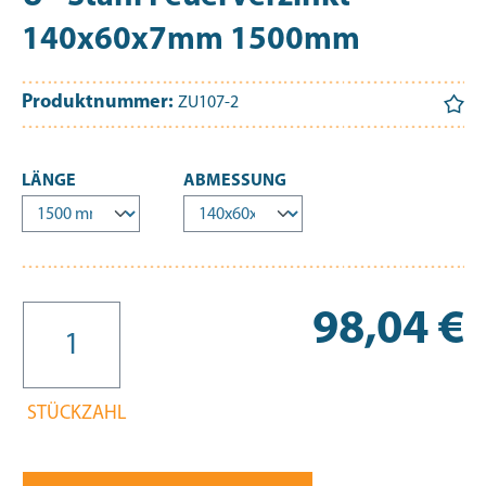
140x60x7mm 1500mm
Produktnummer:
ZU107-2
AUSWÄHLEN
AUSWÄHLEN
LÄNGE
ABMESSUNG
Re
98,04 €
STÜCKZAHL