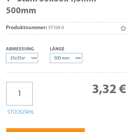
500mm
Produktnummer:
ST104-0
AUSWÄHLEN
AUSWÄHLEN
ABMESSUNG
LÄNGE
Re
3,32 €
STÜCKZAHL