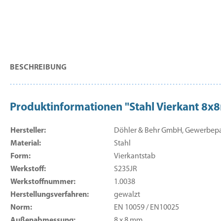
BESCHREIBUNG
Produktinformationen "Stahl Vierkant 
Hersteller:
Döhler & Behr GmbH, Gewerbepark
Material:
Stahl
Form:
Vierkantstab
Werkstoff:
S235JR
Werkstoffnummer:
1.0038
Herstellungsverfahren:
gewalzt
Norm:
EN 10059 / EN10025
Außenabmessung:
8 x 8 mm