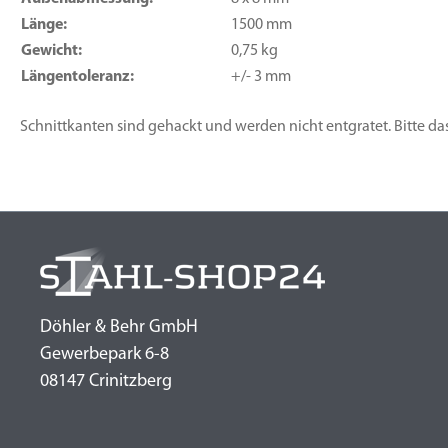
Länge:
1500 mm
Gewicht:
0,75 kg
Längentoleranz:
+/- 3 mm
Schnittkanten sind gehackt und werden nicht entgratet. Bitte da
Döhler & Behr GmbH
Gewerbepark 6-8
08147 Crinitzberg