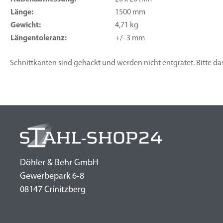
Länge:
1500 mm
Gewicht:
4,71 kg
Längentoleranz:
+/- 3 mm
Schnittkanten sind gehackt und werden nicht entgratet. Bitte da
Döhler & Behr GmbH
Gewerbepark 6-8
08147 Crinitzberg