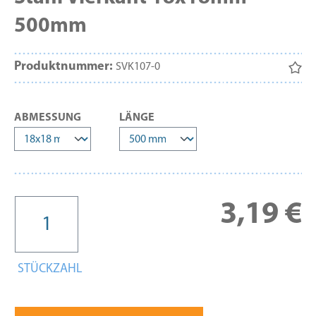
500mm
Produktnummer:
SVK107-0
AUSWÄHLEN
AUSWÄHLEN
ABMESSUNG
LÄNGE
Re
3,19 €
STÜCKZAHL