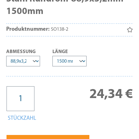
1500mm
Produktnummer:
SO138-2
AUSWÄHLEN
AUSWÄHLEN
ABMESSUNG
LÄNGE
Re
24,34 €
STÜCKZAHL