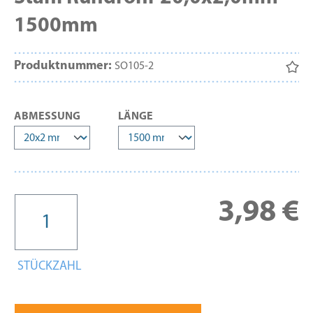
1500mm
Produktnummer:
SO105-2
AUSWÄHLEN
AUSWÄHLEN
ABMESSUNG
LÄNGE
Re
3,98 €
STÜCKZAHL