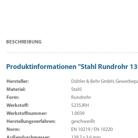
BESCHREIBUNG
Produktinformationen "Stahl Rundrohr 
Hersteller:
Döhler & Behr GmbH, Gewerbepark
Material:
Stahl
Form:
Rundrohr
Werkstoff:
S235JRH
Werkstoffnummer:
1.0039
Herstellungsverfahren:
geschweißt
Norm:
EN 10219 / EN 10220
Außendurchmesser:
139,7 x 3,6 mm