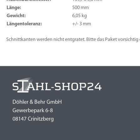
Länge:
500 mm
Gewicht:
6,05 kg
Längentoleranz:
+/- 3 mm
Schnittkanten werden nicht entgratet. Bitte das Paket vorsichtig
Döhler & Behr GmbH
Gewerbepark 6-8
08147 Crinitzberg