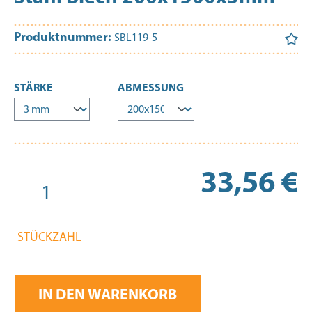
Produktnummer:
SBL119-5
AUSWÄHLEN
AUSWÄHLEN
STÄRKE
ABMESSUNG
Re
33,56 €
STÜCKZAHL
IN DEN WARENKORB