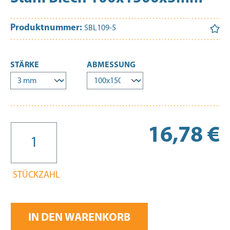
Produktnummer:
SBL109-5
AUSWÄHLEN
AUSWÄHLEN
STÄRKE
ABMESSUNG
Re
16,78 €
STÜCKZAHL
IN DEN WARENKORB