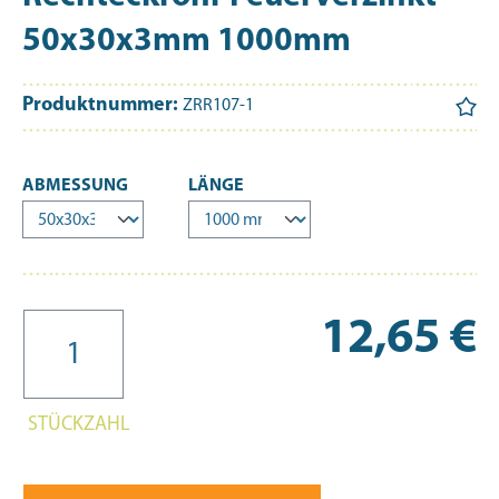
50x30x3mm 1000mm
Produktnummer:
ZRR107-1
AUSWÄHLEN
AUSWÄHLEN
ABMESSUNG
LÄNGE
Re
12,65 €
STÜCKZAHL